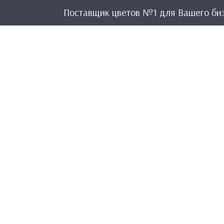
Поставщик цветов №1 для Вашего би
A