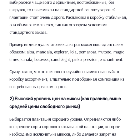
выбираются чаще всего дефицитные, востребованные, без
нагрузок, то такие миксы на стандартной основе у хорошей
плантации стоят очень дорого. Распаковка в коробку стабильная,
она обычно не меняется, так как оговорена условиями
стандартного заказа.
Пример индивидуального микса из роз может выглядеть таким
образом: alba, mandala, explorer, lola, pomarosa, frutteto, magic
times, kahala, be sweet, candlelight, pink x-pression, enchantment.
Сразу видно, что это не просто случайно «замиксованный» в
коробку ассортимент, а тщательно подобранная композиция из
востребованных рынком сортов.
2) Высокий уровень цен на миксы (как правило, выше
средней цены свободного рынка)
Выбирается плантация хорошего уровня. Определяются либо
конкретные сорта сортового состава этой плантации, которые
необходимо исключить из миксов, либо делается запрет на